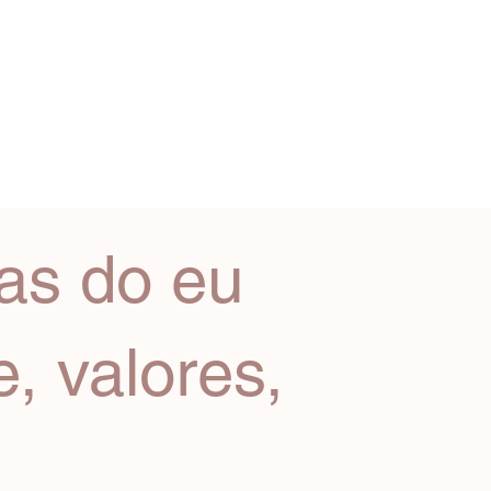
PALAVRAS
SUPERVISÃO
BLOG
CONTATO
PU
ras do eu
, valores,