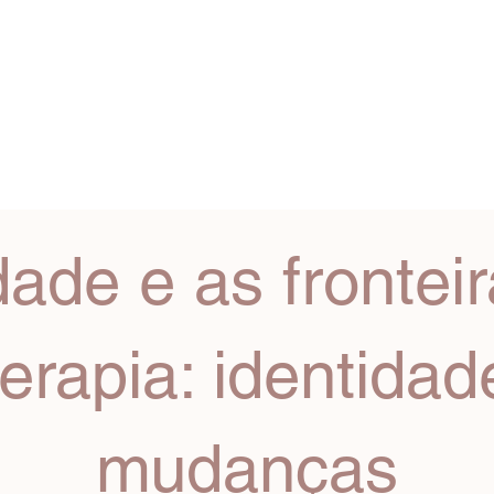
S
CURSOS
GRUPOS
ESCOLAS
JARDIM DAS 
ade e as frontei
erapia: identidade
mudanças