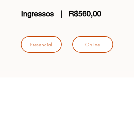
Ingressos | R$560,00
Presencial
Online
Endereço: Rua Panapoi, 53 - Campo Belo - São Paulo
Contato:
contato@cocriarpsicologia.net
CNPJ: 39.833.291/0001-34
 para Política de Entrega e data estimada de entrega dos produtos e
Políticas de Troca, Devolução e Reembolso