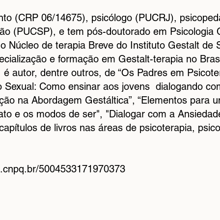
Pinto (CRP 06/14675), psicólogo (PUCRJ), psicope
ião (PUCSP), e tem pós-doutorado em Psicologia C
o Núcleo de terapia Breve do Instituto Gestalt de 
cialização e formação em Gestalt-terapia no Bras
”, é autor, dentre outros, de “Os Padres em Psicot
ão Sexual: Como ensinar aos jovens dialogando com
ração na Abordagem Gestáltica”, “Elementos para
tato e os modos de ser", "Dialogar com a Ansieda
apítulos de livros nas áreas de psicoterapia, psico
tes.cnpq.br/5004533171970373