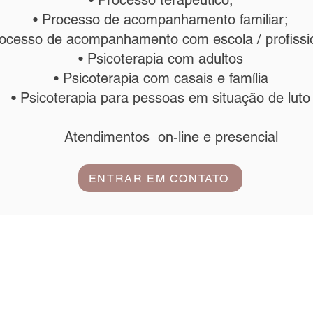
• Processo terapêutico;
• Processo de acompanhamento familiar;
rocesso de acompanhamento com escola / profissi
• Psicoterapia com adultos
• Psicoterapia com casais e família
• Psicoterapia para pessoas em situação de luto
Atendimentos on-line e presencial
ENTRAR EM CONTATO
Endereço: Rua Panapoi, 53 - Campo Belo - São Paulo
Contato:
contato@cocriarpsicologia.net
CNPJ: 39.833.291/0001-34
 para Política de Entrega e data estimada de entrega dos produtos e