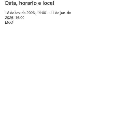
Data, horario e local
12 de fev. de 2026, 14:00 – 11 de jun. de
2026, 16:00
Meet
Endereço: Rua Panapoi, 53 - Campo
Belo - São Paulo
Contato:
contato@cocriarpsicologia.net
CNPJ:
39.833.291
/0001-34
​Clique para Política de Entrega e data
estimada de entrega dos produtos e
Políticas de Troca, Devolução e
Reembolso