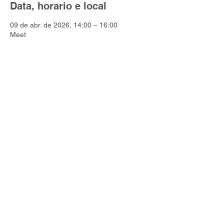
Data, horario e local
09 de abr. de 2026, 14:00 – 16:00
Meet
Endereço: Rua Panapoi, 53 - Campo
Belo - São Paulo
Contato:
contato@cocriarpsicologia.net
CNPJ:
39.833.291
/0001-34
​Clique para Política de Entrega e data
estimada de entrega dos produtos e
Políticas de Troca, Devolução e
Reembolso